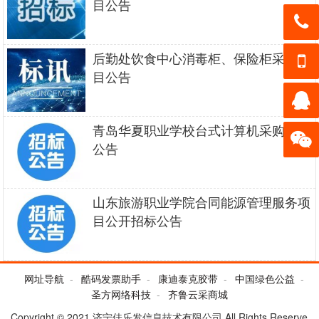
目公告
0537-2
后勤处饮食中心消毒柜、保险柜采购项
68900
目公告
133-55
1
18-779
联系Q
青岛华夏职业学校台式计算机采购项目
8
公告
Q订购
加微信
客服
山东旅游职业学院合同能源管理服务项
目公开招标公告
网址导航
酷码发票助手
康迪泰克胶带
中国绿色公益
圣方网络科技
齐鲁云采商城
Copyright © 2021
济宁佳乐发信息技术有限公司
All Rights Reserve