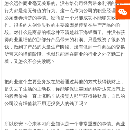
18-779
怎么运作商业毫无关系的。没有给公司经营带来利润的所有
联系Q
8
行为都是毫无价值的行为。这一点作为公司的职业经理人是
Q订购
必须要弄清楚的事情。经商是一个只能成功不能够失败的工
加微信
作。很多的人创业失败的主要原因是停留在生产产品的阶
段。对什么是商品的概念并不清楚就下海经商了。并没有获
客服
得商业里增值的那部分产品带来的利润。只是投资了很多的
钱，做到了产品的大量生产阶段。没有做到一件商品的交换
所带来的增值阶段。也就只能是在商业的行业之外辛勤工作
着，又怎么不会失败呢？
把商业这个主要业务放在想着通过其他的方式获得钱财上，
是失去了生活的主动权，你能够保证美国的纳斯达克股市上
的股票价格一直上涨吗？从投资人那里获得钱财后，自己的
公司没有增值就不用还投资人的钱了吗？
所以说安下心来学习商业知识是一个非常重要的事情。商业